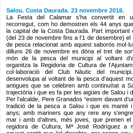
Salou. Costa Daurada. 23 novembre 2018.
La Festa del Calamar s'ha convertit en un
recorregut, com ho demostren els 44 anys que
la capital de la Costa Daurada. Part important 
(del 23 de novembre fins a l'1 de desembre) el 
de pesca relacionat amb aquest saborós mol·lus
dilluns 26 de novembre es dóna el tret de sort
món de la pesca del municipi al voltant d’
organitza la Regidoria de Cultura de l’Ajunt
col·laboració del Club Nàutic del munici
desenvolupa al voltant de la pesca d’aquest mo
antigues que se celebren amb continuïtat a 
trajectòria i que es fa per les aigües de Salou i 
Per l’alcalde, Pere Granados “estem davant d’u
tradició de la pesca a Salou i que es manté i 
anys; amb mariners que any rere any s’engres
mar i amb d’altres, més joves, que prenen el 
regidora de Cultura, Mª José Rodríguez a 