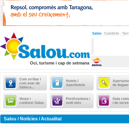
Salou
·
Cambrils
·
Tar
Oci, turisme i cap de setmana
Com arribar i
Hotels i
Apartame
com anar de
Aparthotels
de lloguer
Salou a...
Veure i
PortAventura i
Guia come
conèixer Salou
molt més
i de serve
Salou / Notícies / Actualitat