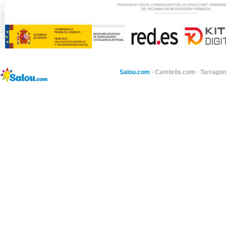
Salou.com
·
Cambrils.com
·
Tarragon