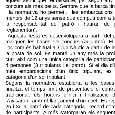
aquest sentit que “el dissabte, per segon any 
concurs als més petits. Sempre que la barca ting
i la normativa ho permeti, les embarcacions
menors de 12 anys sense que computi com a tr
la responsabilitat del patró i hauran de p
reglamentari”.
Aquesta festa es desenvoluparà a partir del p
marquen les bases del concurs (adjuntes). El t
lloc com és habitual al Club Nàutic a partir de l
la posta de sol. Es manté un any més la proh
curri així com una única categoria de partici
4 persones (3 tripulants i el patró). Si el dia d
més embarcacions d’un únic tripulant, es
categoria d’un sol tripulant.
Segons la normativa establerta a les bases
finalitza el temps límit de presentació el con
tradicional, els horaris d’inici i finalitzac
s’avisaran amb el llançament d’un coet. Es rep
2n i 3r, al patró de cada categoria i record c
de participants. A més s’atorgaran els següent