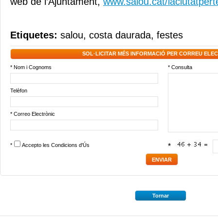
web de l’Ajuntament,
www.salou.cat/laciutatpert
Etiquetes:
salou
,
costa daurada
,
festes
SOL·LICITAR MÉS INFORMACIÓ PER CORREU ELE
* Nom i Cognoms
* Consulta
Telèfon
* Correo Electrònic
*
Accepto les
Condicions d'Ús
*
Tornar