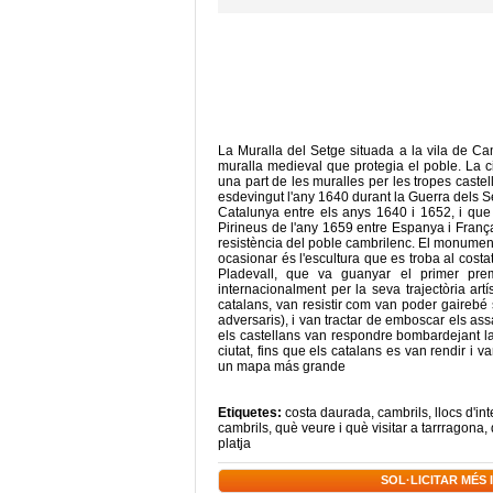
La Muralla del Setge situada a la vila de Camb
muralla medieval que protegia el poble. La ci
una part de les muralles per les tropes castel
esdevingut l'any 1640 durant la Guerra dels Se
Catalunya entre els anys 1640 i 1652, i que 
Pirineus de l'any 1659 entre Espanya i França)
resistència del poble cambrilenc. El monument 
ocasionar és l'escultura que es troba al costa
Pladevall, que va guanyar el primer prem
internacionalment per la seva trajectòria artí
catalans, van resistir com van poder gairebé
adversaris), i van tractar de emboscar els assa
els castellans van respondre bombardejant la 
ciutat, fins que els catalans es van rendir i 
un mapa más grande
Etiquetes:
costa daurada
,
cambrils
,
llocs d'in
cambrils
,
què veure i què visitar a tarrragona
,
platja
SOL·LICITAR MÉS