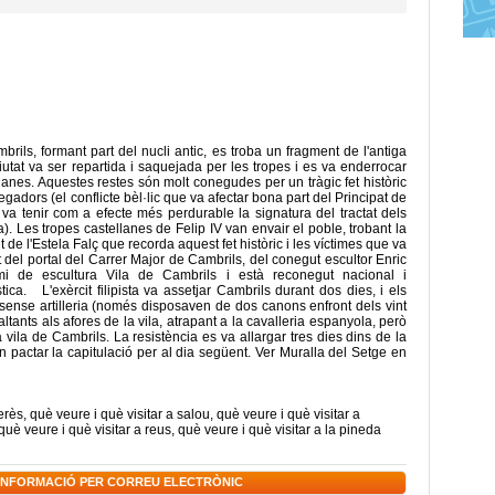
rils, formant part del nucli antic, es troba un fragment de l'antiga
utat va ser repartida i saquejada per les tropes i es va enderrocar
lanes. Aquestes restes són molt conegudes per un tràgic fet històric
gadors (el conflicte bèl·lic que va afectar bona part del Principat de
va tenir com a efecte més perdurable la signatura del tractat dels
. Les tropes castellanes de Felip IV van envair el poble, trobant la
de l'Estela Falç que recorda aquest fet històric i les víctimes que va
t del portal del Carrer Major de Cambrils, del conegut escultor Enric
i de escultura Vila de Cambrils i està reconegut nacional i
stica. L'exèrcit filipista va assetjar Cambrils durant dos dies, i els
 sense artilleria (només disposaven de dos canons enfront dels vint
ltants als afores de la vila, atrapant a la cavalleria espanyola, però
vila de Cambrils. La resistència es va allargar tres dies dins de la
van pactar la capitulació per al dia següent. Ver Muralla del Setge en
terès
,
què veure i què visitar a salou
,
què veure i què visitar a
què veure i què visitar a reus
,
què veure i què visitar a la pineda
 INFORMACIÓ PER CORREU ELECTRÒNIC