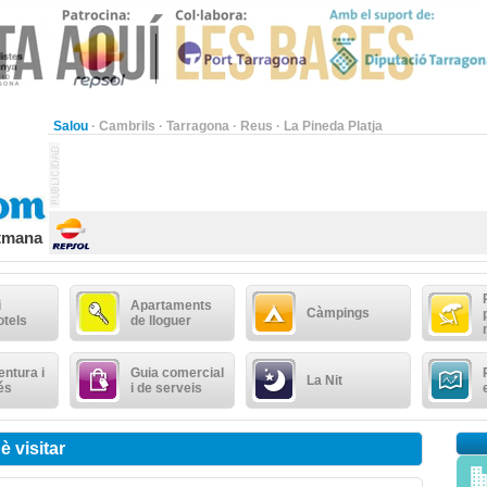
Salou
·
Cambrils
·
Tarragona
·
Reus
·
La Pineda Platja
etmana
i
Apartaments
Càmpings
otels
de lloguer
ntura i
Guia comercial
La Nit
és
i de serveis
è visitar