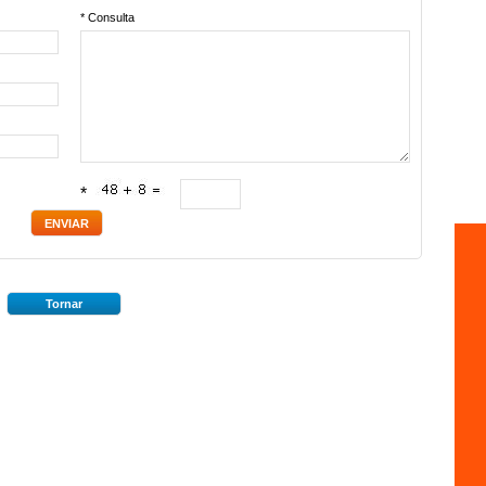
* Consulta
*
Tornar