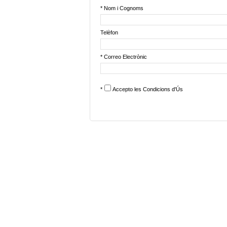
* Nom i Cognoms
Telèfon
* Correo Electrònic
*
Accepto les
Condicions d'Ús