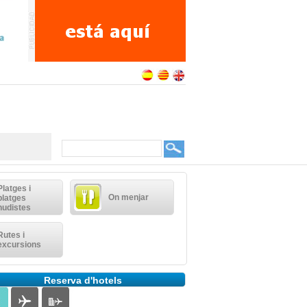
Platges i
On menjar
platges
nudistes
Rutes i
excursions
Reserva d'hotels