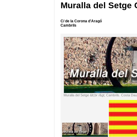
Muralla del Setge
C/ de la Corona d'Aragó
Cambrils
Muralla del Setge &lt;br /&gt; Cambrils. Costa Da