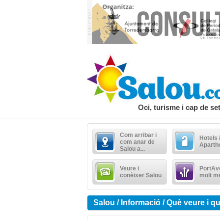
Oci, turisme i cap de s
Com arribar i
Hotels 
com anar de
Aparth
Salou a...
Veure i
PortAve
conèixer Salou
molt m
Salou / Informació / Què veure i qu