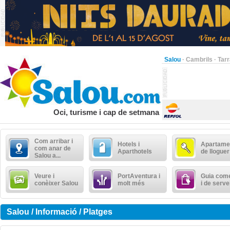
Salou
·
Cambrils
·
Tar
Oci, turisme i cap de setmana
Com arribar i
Hotels i
Apartame
com anar de
Aparthotels
de lloguer
Salou a...
Veure i
PortAventura i
Guia come
conèixer Salou
molt més
i de serve
Salou / Informació / Platges