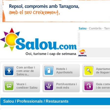
Salou
·
Cambrils
·
Tar
Oci, turisme i cap de setmana
Com arribar i
Hotels i
Apartame
com anar de
Aparthotels
de lloguer
Salou a...
Veure i
PortAventura i
Guia come
conèixer Salou
molt més
i de serve
Salou / Professionals / Restaurants