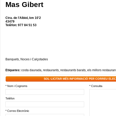
Mas Gibert
Ctra. de l'Albiol, km 10'2
43479
Telèfon: 977 84 51 53
Banquets, Noces i Calçotades
Etiquetes:
costa daurada
,
restaurants
,
restaurants barats
,
els millors restauran
SOL·LICITAR MÉS INFORMACIÓ PER CORREU ELE
* Nom i Cognoms
* Consulta
Telèfon
* Correo Electrònic