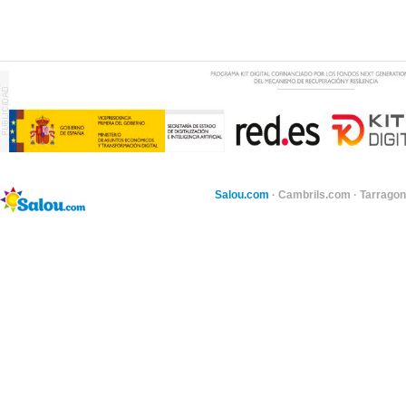
Salou.com
·
Cambrils.com
·
Tarragon