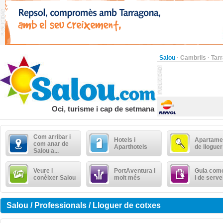
Salou
·
Cambrils
·
Tar
Oci, turisme i cap de setmana
Com arribar i
Hotels i
Apartame
com anar de
Aparthotels
de lloguer
Salou a...
Veure i
PortAventura i
Guia come
conèixer Salou
molt més
i de serve
Salou / Professionals / Lloguer de cotxes