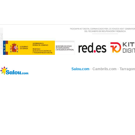
Salou.com
·
Cambrils.com
·
Tarragon