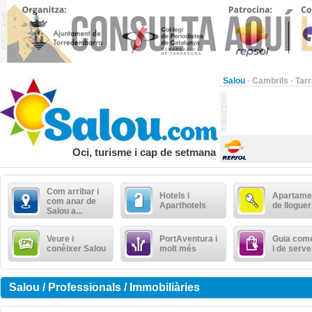
Salou
·
Cambrils
·
Tar
Oci, turisme i cap de setmana
Com arribar i
Hotels i
Apartame
com anar de
Aparthotels
de lloguer
Salou a...
Veure i
PortAventura i
Guia come
conèixer Salou
molt més
i de serve
Salou / Professionals / Immobiliàries