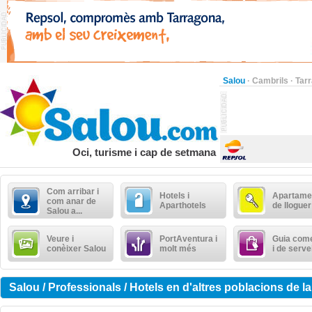
Salou
·
Cambrils
·
Tar
Oci, turisme i cap de setmana
Com arribar i
Hotels i
Apartame
com anar de
Aparthotels
de lloguer
Salou a...
Veure i
PortAventura i
Guia come
conèixer Salou
molt més
i de serve
Salou / Professionals / Hotels en d'altres poblacions de 