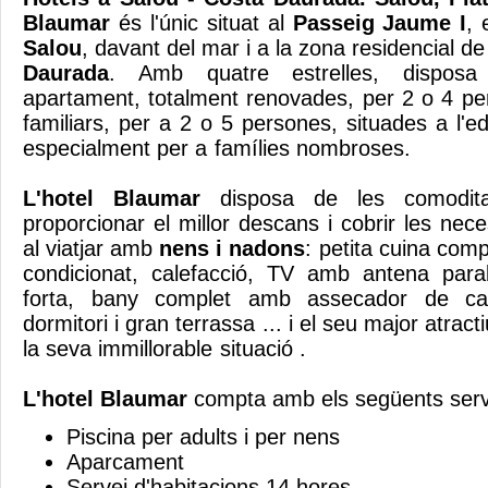
Blaumar
és l'únic situat al
Passeig Jaume I
, 
Salou
, davant del mar i a la zona residencial de
Daurada
. Amb quatre estrelles, disposa 
apartament, totalment renovades, per 2 o 4 per
familiars, per a 2 o 5 persones, situades a l'e
especialment per a famílie
L'hotel Blaumar
disposa de les comodita
proporcionar el millor descans i cobrir les nec
al viatjar amb
nens i nadons
: petita cuina com
condicionat, calefacció, TV amb antena parab
forta, bany complet amb assecador de cab
dormitori i gran terrassa ... i el seu major atrac
la seva immillorable 
L'hotel Blaumar
compta amb els següents serv
Piscina per adults i per nens
Aparcament
Servei d'habitacions 14 hores