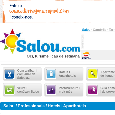
Salou
·
Cambrils
·
Tar
Oci, turisme i cap de setmana
Com arribar i
Hotels i
Apartame
com anar de
Aparthotels
de lloguer
Salou a...
Veure i
PortAventura i
Guia come
conèixer Salou
molt més
i de serve
Salou / Professionals / Hotels i Aparthotels