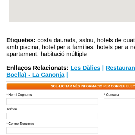
Etiquetes:
costa daurada
,
salou
,
hotels de quat
amb piscina
,
hotel per a famílies
,
hotels per a n
apartament
,
habitació múltiple
Enllaços Relacionats:
Les Dàlies
|
Restauran
Boella) - La Canonja
|
SOL·LICITAR MÉS INFORMACIÓ PER CORREU ELE
* Nom i Cognoms
* Consulta
Telèfon
* Correo Electrònic