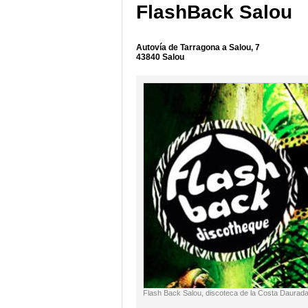
FlashBack Salou
Autovía de Tarragona a Salou, 7
43840 Salou
Flash Back Salou, discoteca de la Costa Daurad