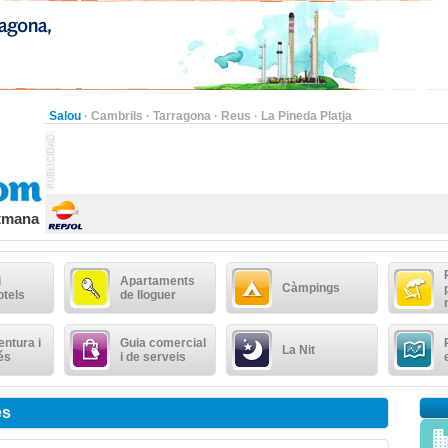
Salou
·
Cambrils
·
Tarragona
·
Reus
·
La Pineda Platja
etmana
i
Apartaments
Càmpings
otels
de lloguer
ntura i
Guia comercial
La Nit
és
i de serveis
es