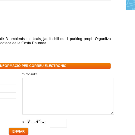
é 3 ambients musicals, jardí chill-out i pàrking propi. Organitza
discoteca de la Costa Daurada.
 INFORMACIÓ PER CORREU ELECTRÒNIC
* Consulta
*