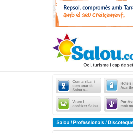
Oci, turisme i cap de s
Com arribar i
Hotels 
com anar de
Aparth
Salou a...
Veure i
PortAve
conèixer Salou
molt m
Salou / Professionals / Discotequ