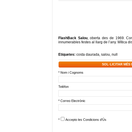
FlashBack Salou
, oberta des de 1969. Cont
innumerables festes al llarg de l’any. Mítica 
Etiquetes:
costa daurada
,
salou
,
null
SOL·LICITAR MÉS
* Nom i Cognoms
Telèfon
* Correo Electrònic
*
Accepto les
Condicions d'Ús