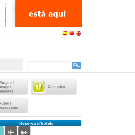
Platges i
On menjar
platges
nudistes
Rutes i
excursions
Reserva d'hotels