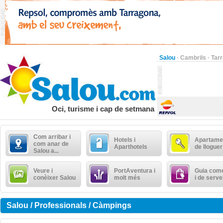
Salou
·
Cambrils
·
Tar
Oci, turisme i cap de setmana
Com arribar i
Hotels i
Apartame
com anar de
Aparthotels
de lloguer
Salou a...
Veure i
PortAventura i
Guia come
conèixer Salou
molt més
i de serve
Salou / Professionals / Càmpings