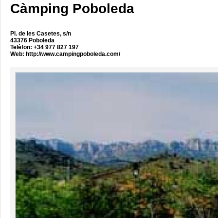
Càmping Poboleda
Pl. de les Casetes, s/n
43376 Poboleda
Telèfon: +34 977 827 197
Web:
http://www.campingpoboleda.com/