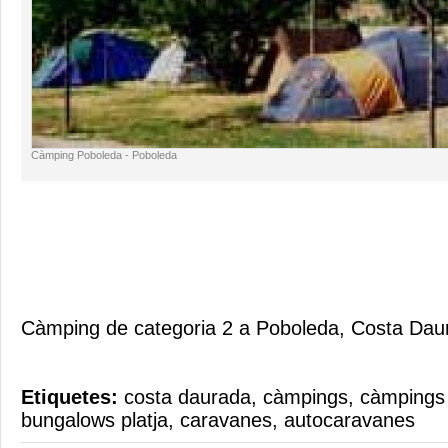
Càmping Poboleda - Poboleda
Càmping
de categoria 2
a Poboleda
,
Costa
Dau
Etiquetes:
costa daurada
,
càmpings
,
càmpings
bungalows platja
,
caravanes
,
autocaravanes