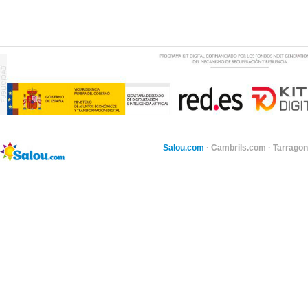
Salou.com
·
Cambrils.com
·
Tarragon