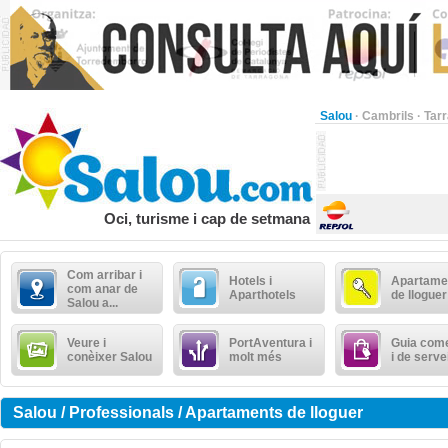
Salou
·
Cambrils
·
Tar
Oci, turisme i cap de setmana
Com arribar i
Hotels i
Apartame
com anar de
Aparthotels
de lloguer
Salou a...
Veure i
PortAventura i
Guia come
conèixer Salou
molt més
i de serve
Salou / Professionals / Apartaments de lloguer