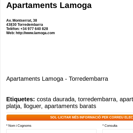
Apartaments Lamoga
Av. Montserrat, 38
43830 Torredembarra
Telèfon: +34 977 640 828
Web:
http://www.lamoga.com
Apartaments Lamoga - Torredembarra
Etiquetes:
costa daurada
,
torredembarra
,
apar
platja
,
lloguer
,
apartaments barats
SOL·LICITAR MÉS INFORMACIÓ PER CORREU ELE
* Nom i Cognoms
* Consulta