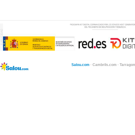
Salou.com
·
Cambrils.com
·
Tarragon