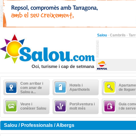
Salou
·
Cambrils
·
Tar
Oci, turisme i cap de setmana
Com arribar i
Hotels i
Apartame
com anar de
Aparthotels
de lloguer
Salou a...
Veure i
PortAventura i
Guia come
conèixer Salou
molt més
i de serve
Salou / Professionals / Albergs