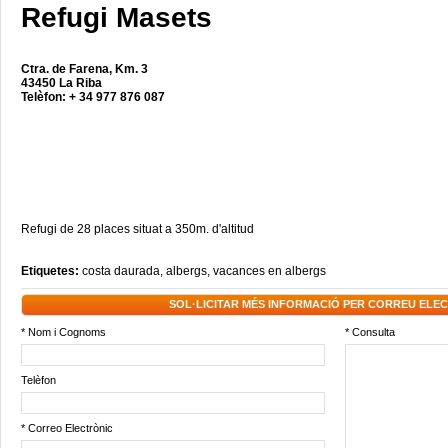
Refugi Masets
Ctra. de Farena, Km. 3
43450 La Riba
Telèfon: + 34 977 876 087
Refugi de 28 places situat a 350m. d'altitud
Etiquetes:
costa daurada
,
albergs
,
vacances en albergs
SOL·LICITAR MÉS INFORMACIÓ PER CORREU ELE
* Nom i Cognoms
* Consulta
Telèfon
* Correo Electrònic