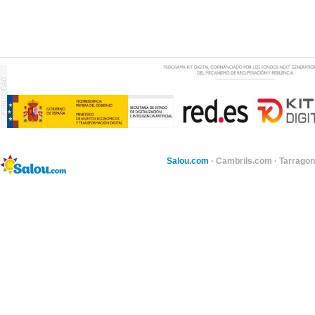
Salou.com
·
Cambrils.com
·
Tarragon