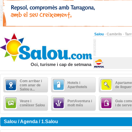
Salou
·
Cambrils
·
Tar
Oci, turisme i cap de setmana
Com arribar i
Hotels i
Apartame
com anar de
Aparthotels
de lloguer
Salou a...
Veure i
PortAventura i
Guia come
conèixer Salou
molt més
i de serve
Salou / Agenda / 1.Salou