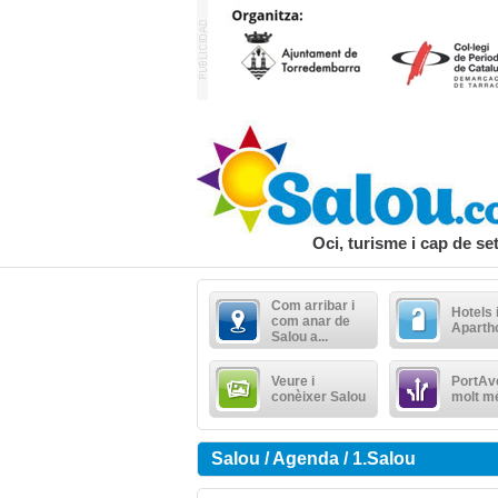
Oci, turisme i cap de s
Com arribar i
Hotels 
com anar de
Aparth
Salou a...
Veure i
PortAve
conèixer Salou
molt m
Salou / Agenda / 1.Salou