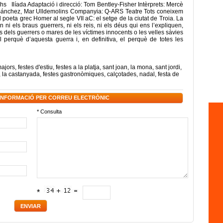
hs Ilíada Adaptació i direcció: Tom Bentley-Fisher Intèrprets: Mercè
Sánchez, Mar Ulldemolins Companyia: Q-ARS Teatre Tots coneixem
el poeta grec Homer al segle VII aC: el setge de la ciutat de Troia. La
 ni els braus guerrers, ni els reis, ni els déus qui ens l’expliquen,
es dels guerrers o mares de les víctimes innocents o les velles sàvies
 perquè d’aquesta guerra i, en definitiva, el perquè de totes les
majors
,
festes d'estiu
,
festes a la platja
,
sant joan
,
la mona
,
sant jordi
,
,
la castanyada
,
festes gastronòmiques
,
calçotades
,
nadal
,
festa de
 INFORMACIÓ PER CORREU ELECTRÒNIC
* Consulta
*