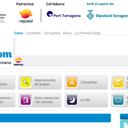
Salou
·
Cambrils
·
Tarragona
·
Reus
·
La Pineda Platja
etmana
i
Apartaments
Càmpings
otels
de lloguer
ntura i
Guia comercial
La Nit
és
i de serveis