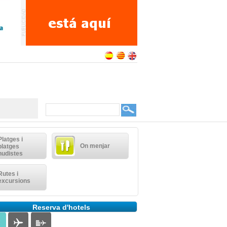
Platges i
On menjar
platges
nudistes
Rutes i
excursions
Reserva d'hotels