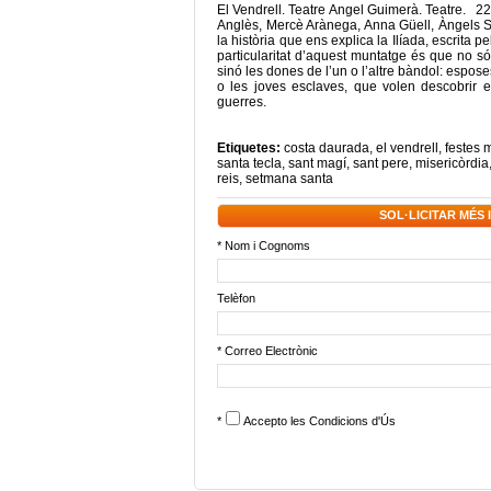
El Vendrell. Teatre Angel Guimerà. Teatre. 22
Anglès, Mercè Arànega, Anna Güell, Àngels 
la història que ens explica la Ilíada, escrita p
particularitat d’aquest muntatge és que no són
sinó les dones de l’un o l’altre bàndol: espos
o les joves esclaves, que volen descobrir el
guerres.
Etiquetes:
costa daurada
,
el vendrell
,
festes 
santa tecla
,
sant magí
,
sant pere
,
misericòrdia
reis
,
setmana santa
SOL·LICITAR MÉS
* Nom i Cognoms
Telèfon
* Correo Electrònic
*
Accepto les
Condicions d'Ús