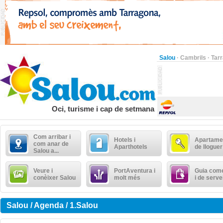
Salou
·
Cambrils
·
Tar
Oci, turisme i cap de setmana
Com arribar i
Hotels i
Apartame
com anar de
Aparthotels
de lloguer
Salou a...
Veure i
PortAventura i
Guia come
conèixer Salou
molt més
i de serve
Salou / Agenda / 1.Salou