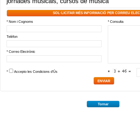
jornades musicals
,
cursos de música
SOL·LICITAR MÉS INFORMACIÓ PER CORREU ELE
* Nom i Cognoms
* Consulta
Telèfon
* Correo Electrònic
*
Accepto les
Condicions d'Ús
*
Tornar