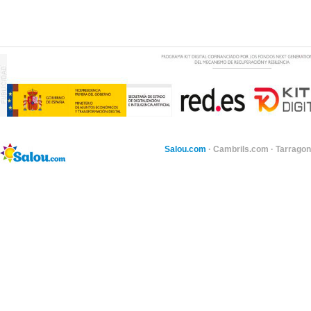
Salou.com
·
Cambrils.com
·
Tarragon