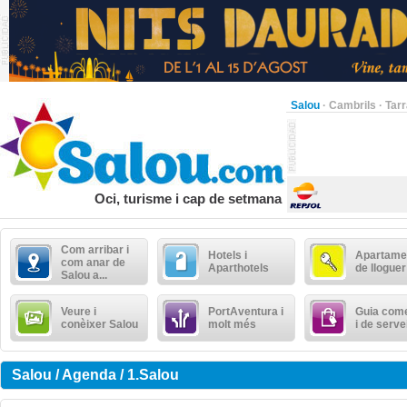
Salou
·
Cambrils
·
Tar
Oci, turisme i cap de setmana
Com arribar i
Hotels i
Apartame
com anar de
Aparthotels
de lloguer
Salou a...
Veure i
PortAventura i
Guia come
conèixer Salou
molt més
i de serve
Salou / Agenda / 1.Salou