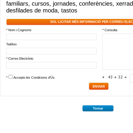
familiars
,
cursos
,
jornades
,
conferències
,
xerra
desfilades de moda
,
tastos
SOL·LICITAR MÉS INFORMACIÓ PER CORREU ELE
* Nom i Cognoms
* Consulta
Telèfon
* Correo Electrònic
*
Accepto les
Condicions d'Ús
*
Tornar