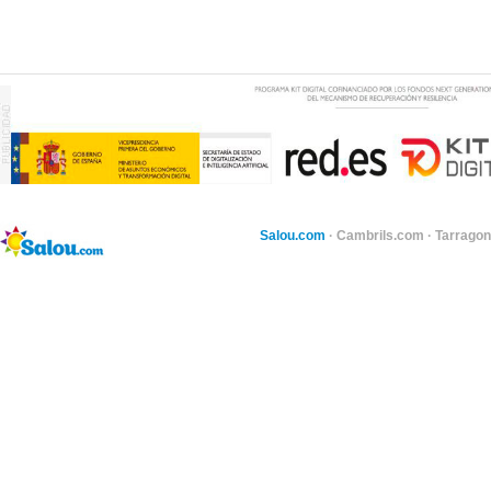
Salou.com
·
Cambrils.com
·
Tarragon