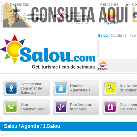
Salou
·
Cambrils
·
Tar
Oci, turisme i cap de setmana
Com arribar i
Hotels i
Apartame
com anar de
Aparthotels
de lloguer
Salou a...
Veure i
PortAventura i
Guia come
conèixer Salou
molt més
i de serve
Salou / Agenda / 1.Salou