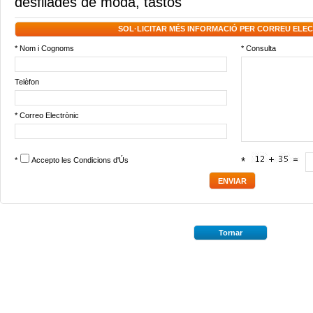
desfilades de moda
,
tastos
SOL·LICITAR MÉS INFORMACIÓ PER CORREU ELE
* Nom i Cognoms
* Consulta
Telèfon
* Correo Electrònic
*
Accepto les
Condicions d'Ús
*
Tornar