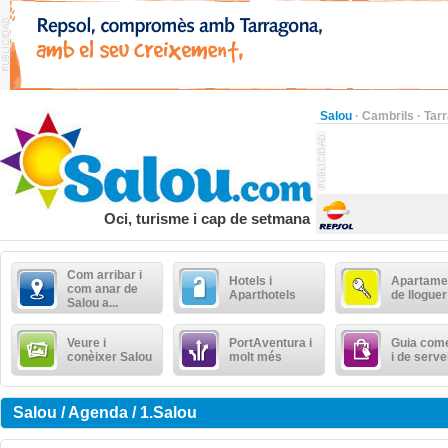
Salou
·
Cambrils
·
Tar
Oci, turisme i cap de setmana
Com arribar i
Hotels i
Apartame
com anar de
Aparthotels
de lloguer
Salou a...
Veure i
PortAventura i
Guia come
conèixer Salou
molt més
i de serve
Salou / Agenda / 1.Salou