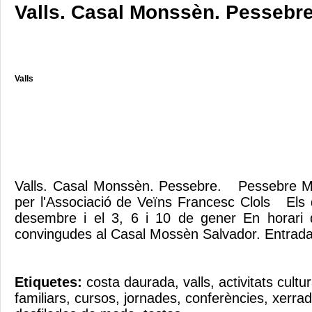
Valls. Casal Monssèn. Pessebre
Valls
Valls. Casal Monssèn. Pessebre. Pessebre M
per l'Associació de Veïns Francesc Clols Els d
desembre i el 3, 6 i 10 de gener En horari
convingudes al Casal Mossèn Salvador. Entrad
Etiquetes:
costa daurada
,
valls
,
activitats cultu
familiars
,
cursos
,
jornades
,
conferències
,
xerra