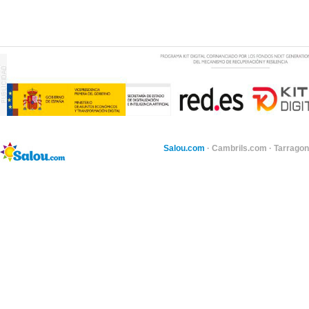
Salou.com
·
Cambrils.com
·
Tarragon