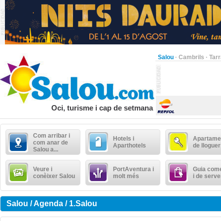
Salou
·
Cambrils
·
Tar
Oci, turisme i cap de setmana
Com arribar i
Hotels i
Apartame
com anar de
Aparthotels
de lloguer
Salou a...
Veure i
PortAventura i
Guia come
conèixer Salou
molt més
i de serve
Salou / Agenda / 1.Salou