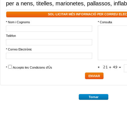
per a nens
,
titelles
,
marionetes
,
pallassos
,
infla
SOL·LICITAR MÉS INFORMACIÓ PER CORREU ELE
* Nom i Cognoms
* Consulta
Telèfon
* Correo Electrònic
*
Accepto les
Condicions d'Ús
*
Tornar