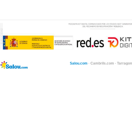
Salou.com
·
Cambrils.com
·
Tarragon