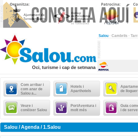
Salou
·
Cambrils
·
Tar
Oci, turisme i cap de setmana
Com arribar i
Hotels i
Apartame
com anar de
Aparthotels
de lloguer
Salou a...
Veure i
PortAventura i
Guia come
conèixer Salou
molt més
i de serve
Salou / Agenda / 1.Salou