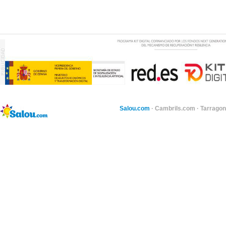
Salou.com
·
Cambrils.com
·
Tarragon