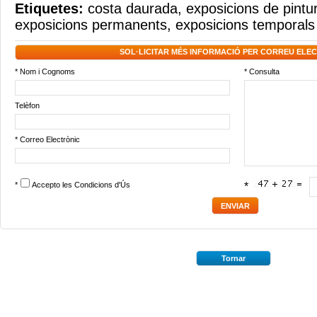
Etiquetes:
costa daurada
,
exposicions de pintu
exposicions permanents
,
exposicions temporals
SOL·LICITAR MÉS INFORMACIÓ PER CORREU ELE
* Nom i Cognoms
* Consulta
Telèfon
* Correo Electrònic
*
Accepto les
Condicions d'Ús
*
Tornar