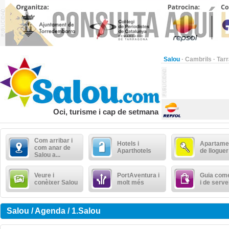
Salou
·
Cambrils
·
Tar
Oci, turisme i cap de setmana
Com arribar i
Hotels i
Apartame
com anar de
Aparthotels
de lloguer
Salou a...
Veure i
PortAventura i
Guia come
conèixer Salou
molt més
i de serve
Salou / Agenda / 1.Salou