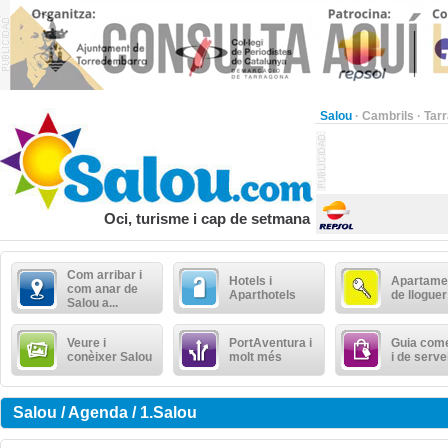
Salou
·
Cambrils
·
Tar
Oci, turisme i cap de setmana
Com arribar i
Hotels i
Apartame
com anar de
Aparthotels
de lloguer
Salou a...
Veure i
PortAventura i
Guia come
conèixer Salou
molt més
i de serve
Salou / Agenda / 1.Salou