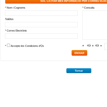
SOL·LICITAR MÉS INFORMACIÓ PER CORREU ELE
* Nom i Cognoms
* Consulta
Telèfon
* Correo Electrònic
*
Accepto les
Condicions d'Ús
*
Tornar