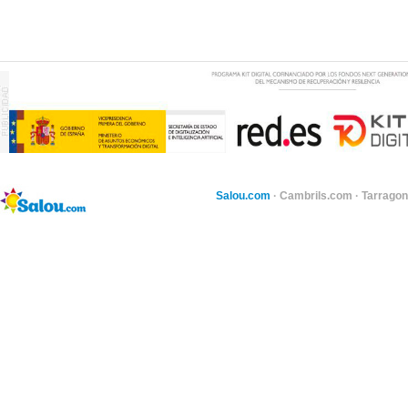
Salou.com
·
Cambrils.com
·
Tarragon