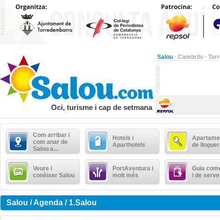
Salou
·
Cambrils
·
Tar
Oci, turisme i cap de setmana
Com arribar i
Hotels i
Apartame
com anar de
Aparthotels
de lloguer
Salou a...
Veure i
PortAventura i
Guia come
conèixer Salou
molt més
i de serve
Salou / Agenda / 1.Salou