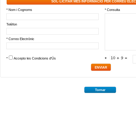
SOL·LICITAR MÉS INFORMACIÓ PER CORREU ELE
* Nom i Cognoms
* Consulta
Telèfon
* Correo Electrònic
*
Accepto les
Condicions d'Ús
*
Tornar