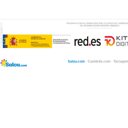
Salou.com
·
Cambrils.com
·
Tarragon