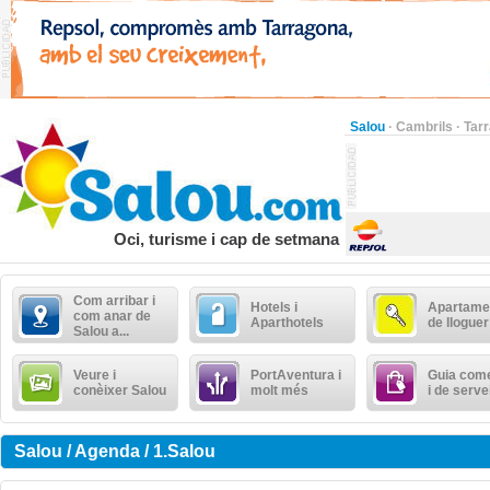
Salou
·
Cambrils
·
Tar
Oci, turisme i cap de setmana
Com arribar i
Hotels i
Apartame
com anar de
Aparthotels
de lloguer
Salou a...
Veure i
PortAventura i
Guia come
conèixer Salou
molt més
i de serve
Salou / Agenda / 1.Salou