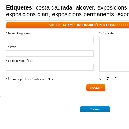
Etiquetes:
costa daurada
,
alcover
,
exposicions 
exposicions d'art
,
exposicions permanents
,
expo
SOL·LICITAR MÉS INFORMACIÓ PER CORREU ELE
* Nom i Cognoms
* Consulta
Telèfon
* Correo Electrònic
*
Accepto les
Condicions d'Ús
*
Tornar