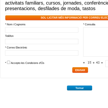
activitats familiars
,
cursos
,
jornades
,
conferènci
presentacions
,
desfilades de moda
,
tastos
SOL·LICITAR MÉS INFORMACIÓ PER CORREU ELE
* Nom i Cognoms
* Consulta
Telèfon
* Correo Electrònic
*
Accepto les
Condicions d'Ús
*
Tornar