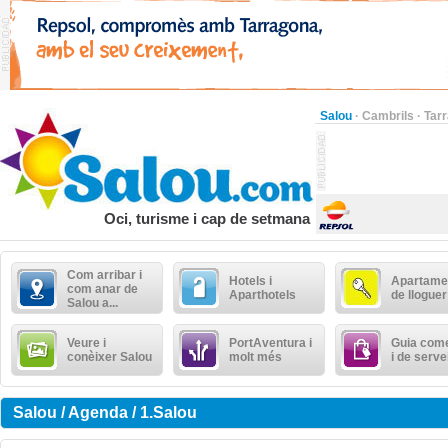
Salou
·
Cambrils
·
Tar
Oci, turisme i cap de setmana
Com arribar i
Hotels i
Apartame
com anar de
Aparthotels
de lloguer
Salou a...
Veure i
PortAventura i
Guia come
conèixer Salou
molt més
i de serve
Salou / Agenda / 1.Salou