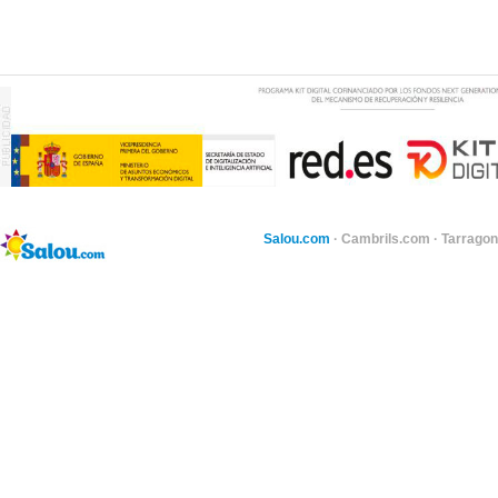
Salou.com
·
Cambrils.com
·
Tarragon