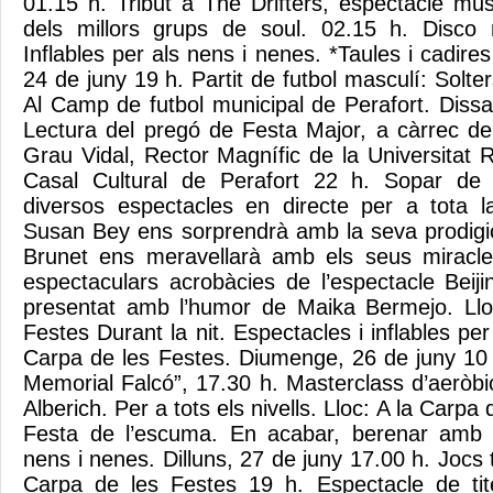
01.15 h. Tribut a The Drifters, espectacle m
dels millors grups de soul. 02.15 h. Disco m
Inflables per als nens i nenes. *Taules i cadires
24 de juny 19 h. Partit de futbol masculí: Solter
Al Camp de futbol municipal de Perafort. Dissa
Lectura del pregó de Festa Major, a càrrec de
Grau Vidal, Rector Magnífic de la Universitat Rov
Casal Cultural de Perafort 22 h. Sopar de
diversos espectacles en directe per a tota l
Susan Bey ens sorprendrà amb la seva prodigi
Brunet ens meravellarà amb els seus miracle
espectaculars acrobàcies de l’espectacle Beiji
presentat amb l’humor de Maika Bermejo. Llo
Festes Durant la nit. Espectacles i inflables per 
Carpa de les Festes. Diumenge, 26 de juny 10 h
Memorial Falcó”, 17.30 h. Masterclass d’aeròbi
Alberich. Per a tots els nivells. Lloc: A la Carpa
Festa de l’escuma. En acabar, berenar amb 
nens i nenes. Dilluns, 27 de juny 17.00 h. Jocs t
Carpa de les Festes 19 h. Espectacle de tite