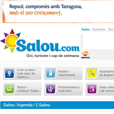
Salou
·
Cambrils
·
Tar
Oci, turisme i cap de setmana
Com arribar i
Hotels i
Apartame
com anar de
Aparthotels
de lloguer
Salou a...
Veure i
PortAventura i
Guia come
conèixer Salou
molt més
i de serve
Salou / Agenda / 1.Salou