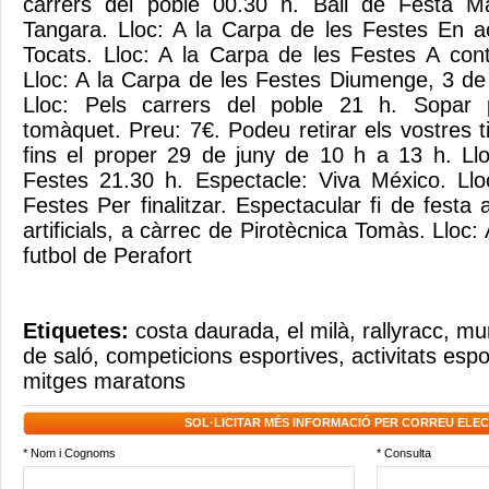
carrers del poble 00.30 h. Ball de Festa M
Tangara. Lloc: A la Carpa de les Festes En 
Tocats. Lloc: A la Carpa de les Festes A cont
Lloc: A la Carpa de les Festes Diumenge, 3 de 
Lloc: Pels carrers del poble 21 h. Sopar
tomàquet. Preu: 7€. Podeu retirar els vostres t
fins el proper 29 de juny de 10 h a 13 h. Ll
Festes 21.30 h. Espectacle: Viva México. Llo
Festes Per finalitzar. Espectacular fi de festa
artificials, a càrrec de Pirotècnica Tomàs. Lloc
futbol de Perafort
Etiquetes:
costa daurada
,
el milà
,
rallyracc
,
mun
de saló
,
competicions esportives
,
activitats espo
mitges maratons
SOL·LICITAR MÉS INFORMACIÓ PER CORREU ELE
* Nom i Cognoms
* Consulta