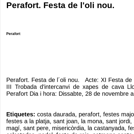
Perafort. Festa de l'oli nou.
Perafort
Perafort. Festa de l´oli nou. Acte: XI Festa de l
III Trobada d’intercanvi de xapes de cava Ll
Perafort Dia i hora: Dissabte, 28 de novembre a
Etiquetes:
costa daurada
,
perafort
,
festes majo
festes a la platja
,
sant joan
,
la mona
,
sant jordi
,
magí
,
sant pere
,
misericòrdia
,
la castanyada
,
fe