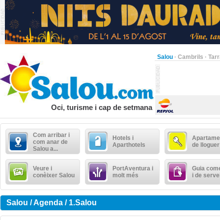
Salou
·
Cambrils
·
Tar
Oci, turisme i cap de setmana
Com arribar i
Hotels i
Apartame
com anar de
Aparthotels
de lloguer
Salou a...
Veure i
PortAventura i
Guia come
conèixer Salou
molt més
i de serve
Salou / Agenda / 1.Salou