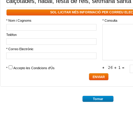
calçotades
,
nadal
,
festa de reis
,
setmana santa
SOL·LICITAR MÉS INFORMACIÓ PER CORREU ELE
* Nom i Cognoms
* Consulta
Telèfon
* Correo Electrònic
*
Accepto les
Condicions d'Ús
*
Tornar