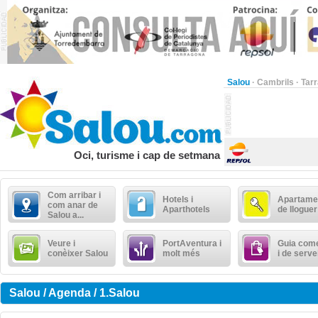
Salou
·
Cambrils
·
Tar
Oci, turisme i cap de setmana
Com arribar i
Hotels i
Apartame
com anar de
Aparthotels
de lloguer
Salou a...
Veure i
PortAventura i
Guia come
conèixer Salou
molt més
i de serve
Salou / Agenda / 1.Salou