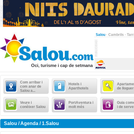
Salou
·
Cambrils
·
Tar
Oci, turisme i cap de setmana
Com arribar i
Hotels i
Apartame
com anar de
Aparthotels
de lloguer
Salou a...
Veure i
PortAventura i
Guia come
conèixer Salou
molt més
i de serve
Salou / Agenda / 1.Salou