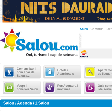
Salou
·
Cambrils
·
Tar
Oci, turisme i cap de setmana
Com arribar i
Hotels i
Apartame
com anar de
Aparthotels
de lloguer
Salou a...
Veure i
PortAventura i
Guia come
conèixer Salou
molt més
i de serve
Salou / Agenda / 1.Salou