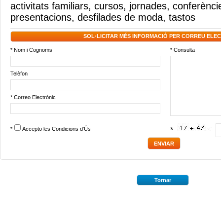
activitats familiars
,
cursos
,
jornades
,
conferènci
presentacions
,
desfilades de moda
,
tastos
SOL·LICITAR MÉS INFORMACIÓ PER CORREU ELE
* Nom i Cognoms
* Consulta
Telèfon
* Correo Electrònic
*
Accepto les
Condicions d'Ús
*
Tornar