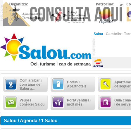
Salou
·
Cambrils
·
Tar
Oci, turisme i cap de setmana
Com arribar i
Hotels i
Apartame
com anar de
Aparthotels
de lloguer
Salou a...
Veure i
PortAventura i
Guia come
conèixer Salou
molt més
i de serve
Salou / Agenda / 1.Salou