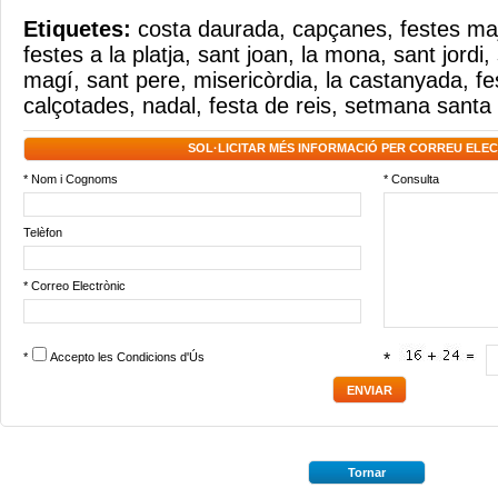
Etiquetes:
costa daurada
,
capçanes
,
festes ma
festes a la platja
,
sant joan
,
la mona
,
sant jordi
,
magí
,
sant pere
,
misericòrdia
,
la castanyada
,
fe
calçotades
,
nadal
,
festa de reis
,
setmana santa
SOL·LICITAR MÉS INFORMACIÓ PER CORREU ELE
* Nom i Cognoms
* Consulta
Telèfon
* Correo Electrònic
*
Accepto les
Condicions d'Ús
*
Tornar