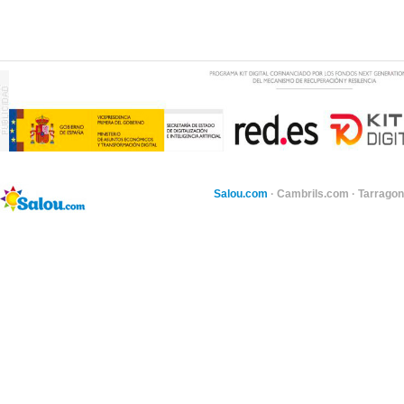
Salou.com
·
Cambrils.com
·
Tarragon