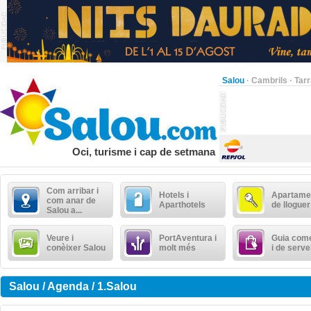
Salou
·
Cambrils
·
Tar
Oci, turisme i cap de setmana
Com arribar i
Hotels i
Apartame
com anar de
Aparthotels
de lloguer
Salou a...
Veure i
PortAventura i
Guia come
conèixer Salou
molt més
i de serve
Salou / Agenda / 1.Salou