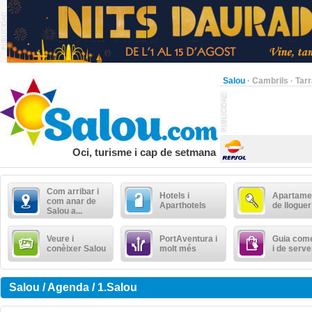
Salou
·
Cambrils
·
Tar
Oci, turisme i cap de setmana
Com arribar i
Hotels i
Apartame
com anar de
Aparthotels
de lloguer
Salou a...
Veure i
PortAventura i
Guia come
conèixer Salou
molt més
i de serve
Salou / Agenda / 1.Salou