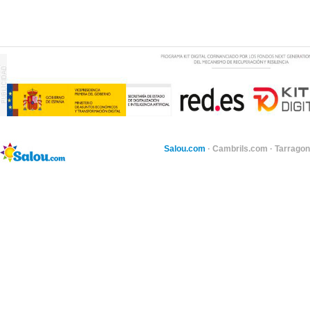
Salou.com
·
Cambrils.com
·
Tarragon