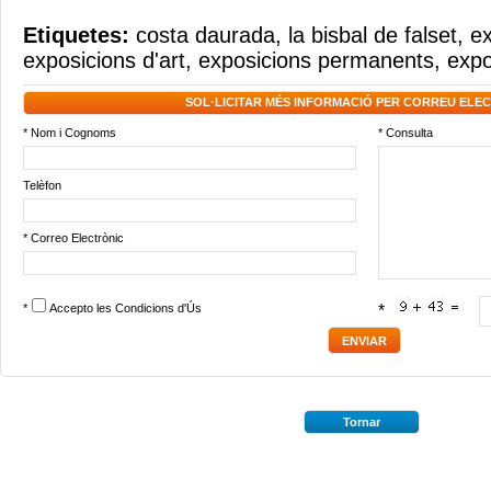
Etiquetes:
costa daurada
,
la bisbal de falset
,
ex
exposicions d'art
,
exposicions permanents
,
expo
SOL·LICITAR MÉS INFORMACIÓ PER CORREU ELE
* Nom i Cognoms
* Consulta
Telèfon
* Correo Electrònic
*
Accepto les
Condicions d'Ús
*
Tornar