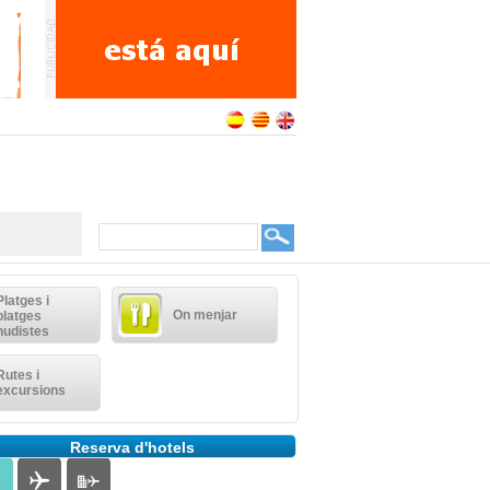
Platges i
On menjar
platges
nudistes
Rutes i
excursions
Reserva d'hotels