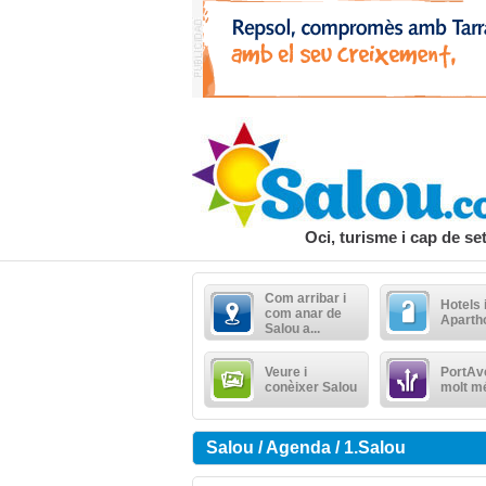
Oci, turisme i cap de s
Com arribar i
Hotels 
com anar de
Aparth
Salou a...
Veure i
PortAve
conèixer Salou
molt m
Salou / Agenda / 1.Salou