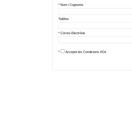
* Nom i Cognoms
Telèfon
* Correo Electrònic
*
Accepto les
Condicions d'Ús