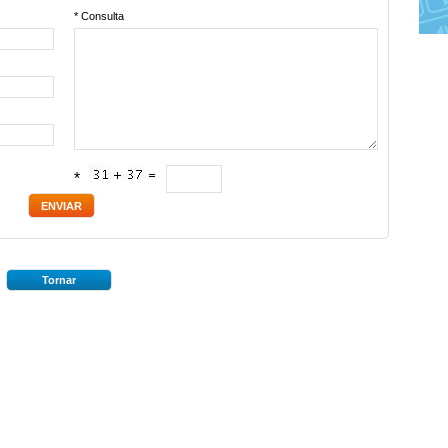
* Consulta
*
Tornar