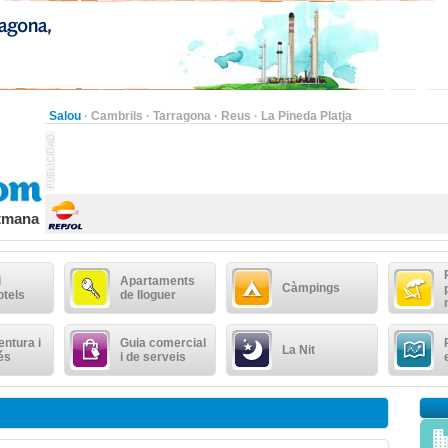
Salou
·
Cambrils
·
Tarragona
·
Reus
·
La Pineda Platja
etmana
i
Apartaments
Càmpings
otels
de lloguer
ntura i
Guia comercial
La Nit
és
i de serveis