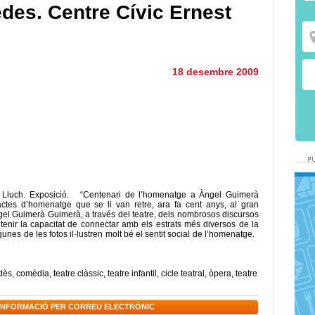
des. Centre Cívic Ernest
18 desembre 2009
t Lluch. Exposició. “Centenari de l’homenatge a Àngel Guimerà
actes d’homenatge que se li van retre, ara fa cent anys, al gran
 Àngel Guimerà Guimerà, a través del teatre, dels nombrosos discursos
a tenir la capacitat de connectar amb els estrats més diversos de la
lgunes de les fotos il·lustren molt bé el sentit social de l’homenatge.
dès
,
comèdia
,
teatre clàssic
,
teatre infantil
,
cicle teatral
,
òpera
,
teatre
 INFORMACIÓ PER CORREU ELECTRÒNIC