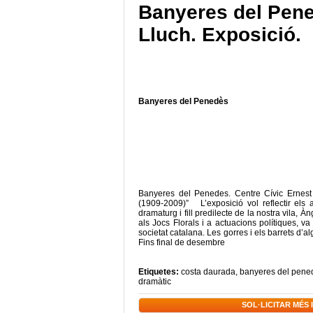
Banyeres del Pene
Lluch. Exposició.
Banyeres del Penedès
Banyeres del Penedes. Centre Cívic Ernes
(1909-2009)” L’exposició vol reflectir els 
dramaturg i fill predilecte de la nostra vila,
als Jocs Florals i a actuacions polítiques, v
societat catalana. Les gorres i els barrets d’a
Fins final de desembre
Etiquetes:
costa daurada
,
banyeres del pene
dramàtic
SOL·LICITAR MÉS