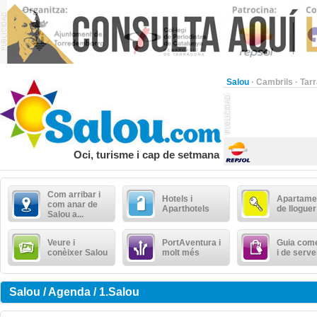
Salou
·
Cambrils
·
Tar
Oci, turisme i cap de setmana
Com arribar i
Hotels i
Apartame
com anar de
Aparthotels
de lloguer
Salou a...
Veure i
PortAventura i
Guia come
conèixer Salou
molt més
i de serve
Salou / Agenda / 1.Salou