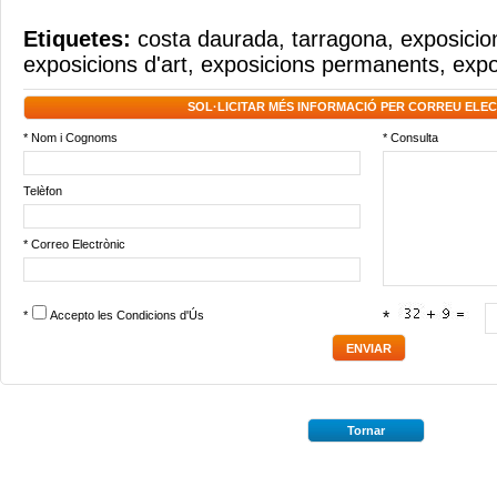
Etiquetes:
costa daurada
,
tarragona
,
exposicio
exposicions d'art
,
exposicions permanents
,
expo
SOL·LICITAR MÉS INFORMACIÓ PER CORREU ELE
* Nom i Cognoms
* Consulta
Telèfon
* Correo Electrònic
*
Accepto les
Condicions d'Ús
*
Tornar