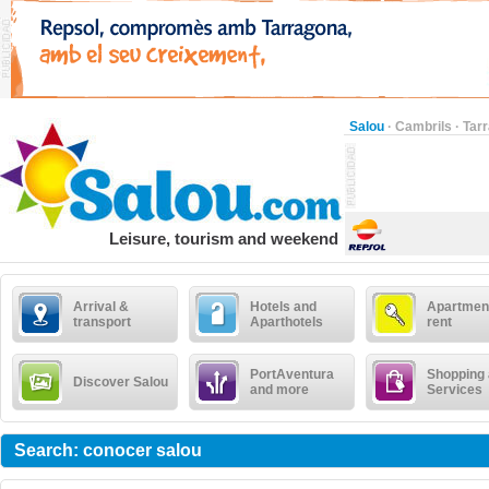
Salou
·
Cambrils
·
Tar
Leisure, tourism and weekend
Arrival &
Hotels and
Apartment
transport
Aparthotels
rent
PortAventura
Shopping
Discover Salou
and more
Services
Search: conocer salou