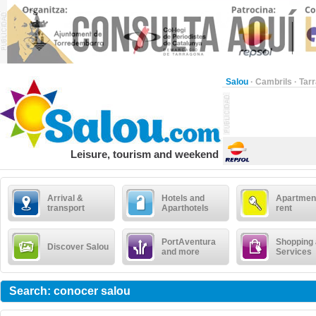
Salou
·
Cambrils
·
Tar
Leisure, tourism and weekend
Arrival &
Hotels and
Apartment
transport
Aparthotels
rent
PortAventura
Shopping
Discover Salou
and more
Services
Search: conocer salou