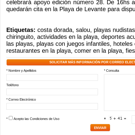
celebrará apoyo edición número 28. De 16hs a
quedarán cita en la Playa de Levante para dispu
Etiquetas:
costa dorada
,
salou
,
playas nudistas
chiringuito
,
actividades en la playa
,
deportes acu
las playas
,
playas con juegos infantiles
,
hoteles 
restaurantes en la playa
,
comer en la playa
,
fie
SOLICITAR MÁS INFORMACIÓN POR CORREO ELEC
* Nombre y Apellidos
* Consulta
Teléfono
* Correo Electrónico
*
Acepto las
Condiciones de Uso
*