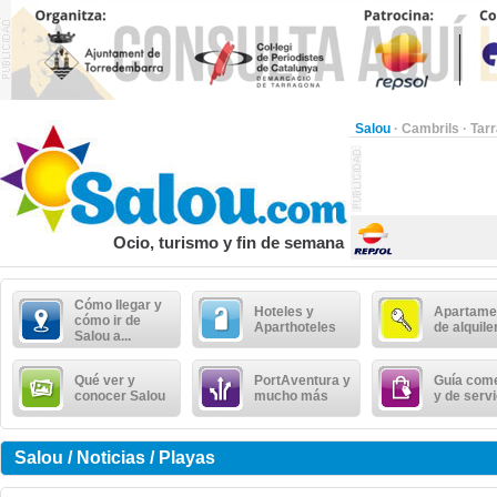
Salou
·
Cambrils
·
Tar
Ocio, turismo y fin de semana
Cómo llegar y
Hoteles y
Apartame
cómo ir de
Aparthoteles
de alquile
Salou a...
Qué ver y
PortAventura y
Guía come
conocer Salou
mucho más
y de serv
Salou / Noticias / Playas