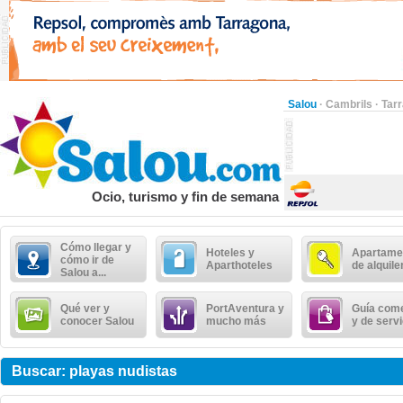
Salou
·
Cambrils
·
Tar
Ocio, turismo y fin de semana
Cómo llegar y
Hoteles y
Apartame
cómo ir de
Aparthoteles
de alquile
Salou a...
Qué ver y
PortAventura y
Guía come
conocer Salou
mucho más
y de serv
Buscar: playas nudistas