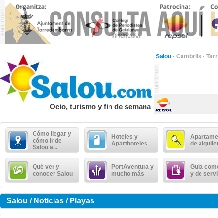
Salou
·
Cambrils
·
Tar
Ocio, turismo y fin de semana
Cómo llegar y
Hoteles y
Apartame
cómo ir de
Aparthoteles
de alquile
Salou a...
Qué ver y
PortAventura y
Guía come
conocer Salou
mucho más
y de serv
Salou / Noticias / Playas