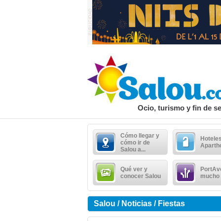
Ocio, turismo y fin de 
Cómo llegar y
Hoteles
cómo ir de
Aparth
Salou a...
Qué ver y
PortAv
conocer Salou
mucho
Salou / Noticias / Fiestas