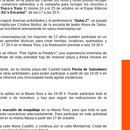
de la tarde, en la plaza del Carrilet, los niños y niñas podrán recoger
s comercios adheridos a la campaña para recoger los chuches y
l
Truco o Trato
. El mismo 24 y el 25 de octubre, en el Espai Infància
ub Xic's Encantat"
, de las 17 a las 20 h.
cogerá diversas actividades y la performance
“Salou Z”
, un pasaje
irigida por Cristina Muñoz, de la escuela de teatro Ahura de Salou.
que inscribirse previamente en salou.reservaplay.cat
ou.reservaplay.cat, los mayores de 12 años pueden participar en un
se aprender técnicas para crear heridas, cicatrices, quemadas, y
 17.30 h en la Masia Tous, y la finalización prevista a lass 19.30 h.
us se ofrece
"Five nights at Freddy's"
, una experiencia inmersiva de
isfrutar de esta actividad hay de reservar plaza y franja horaria en
tarde, en la misma plaza del Carrilet habrá
Fiesta de Salouween
 otras actividades, para poder participar, a partir de las 19.30 h en
se ofrecerá una chocolatada hasta agotar existencias.
la salida en la Masia Tous a las 19.30 h. Puede participar todo el
ombi o de monstruo, y hay que seguir las indicaciones de la
na
maratón de maquillaje
en la Masia Tous, para que todo el que
eda caracterizar adecuadamente. Para participar en esta actividad
et en la misma Masía a partir del 27 de octubre.
a calle Maria Castillo, y continua por la calle Montserrat, Ciutat de