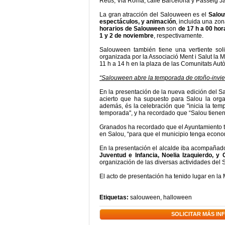
Reus, Via Roma, calle Barcelona y Passeig J
La gran atracción del Salouween es el
Salou
espectáculos, y animación
, incluida una zo
horarios de Salouween
son
de 17 h a 00 hor
1 y 2 de noviembre
, respectivamente.
Salouween también tiene una vertiente sol
organizada por la Associació Ment i Salut la Mu
11 h a 14 h en la plaza de las Comunitats Au
“Salouween abre la temporada de otoño-invie
En la presentación de la nueva edición del S
acierto que ha supuesto para Salou la organ
además, és la celebración que "inicia la tem
temporada", y ha recordado que “Salou tienen 
Granados ha recordado que el Ayuntamiento tr
en Salou, “para que el municipio tenga econom
En la presentación el alcalde iba acompañad
Juventud e Infancia, Noelia Izaquierdo, y
organización de las diversas actividades del
El acto de presentación ha tenido lugar en la
Etiquetas:
salouween
,
halloween
SOLICITAR MÁS I