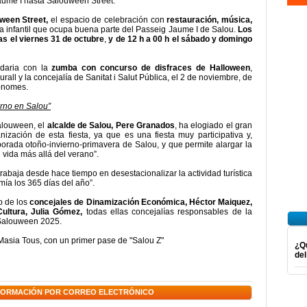
aume I hasta Salouween Street.
ween Street,
el espacio de celebración con
restauración, música,
na infantil que ocupa buena parte del Passeig Jaume I de Salou.
Los
as el viernes 31 de octubre
,
y de 12 h a 00 h el sábado y domingo
idaria con la
zumba con concurso de disfraces
de Halloween
,
rall y la concejalía de Sanitat i Salut Pública, el 2 de noviembre, de
tònomes.
rno en Salou”
alouween, el
alcalde de Salou, Pere Granados
, ha elogiado el gran
ización de esta fiesta, ya que es una fiesta muy participativa y,
porada otoño-invierno-primavera de Salou, y que permite alargar la
vida más allá del verano”.
abaja desde hace tiempo en desestacionalizar la actividad turística
ía los 365 días del año”.
o de los
concejales de Dinamización Económica, Héctor Maiquez,
 Cultura, Julia Gómez,
todas ellas concejalías responsables de la
 Salouween 2025.
 Masia Tous, con un primer pase de "Salou Z"
¿Qu
del
NFORMACIÓN POR CORREO ELECTRÓNICO