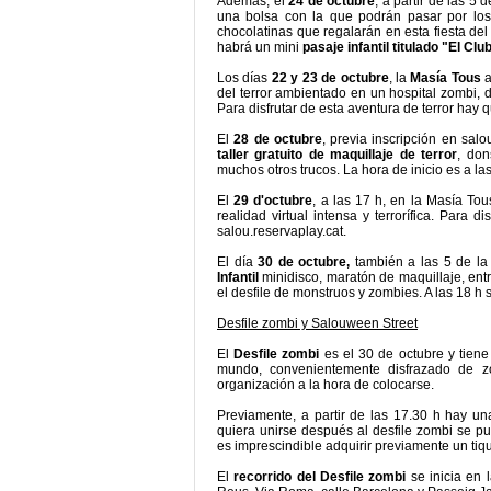
Además, el
24 de octubre
, a partir de las 5 
una bolsa con la que podrán pasar por lo
chocolatinas que regalarán en esta fiesta de
habrá un mini
pasaje infantil titulado "El Cl
Los días
22 y 23 de octubre
, la
Masía Tous
a
del terror ambientado en un hospital zombi, d
Para disfrutar de esta aventura de terror hay 
El
28 de octubre
, previa inscripción en sal
taller gratuito de maquillaje de terror
, don
muchos otros trucos. La hora de inicio es a las
El
29 d'octubre
, a las 17 h, en la Masía To
realidad virtual intensa y terrorífica. Para d
salou.reservaplay.cat.
El día
30 de octubre,
también a las 5 de la 
Infantil
minidisco, maratón de maquillaje, entre
el desfile de monstruos y zombies. A las 18 h 
Desfile zombi y Salouween Street
El
Desfile zombi
es el 30 de octubre y tiene 
mundo, convenientemente disfrazado de z
organización a la hora de colocarse.
Previamente, a partir de las 17.30 h hay u
quiera unirse después al desfile zombi se pu
es imprescindible adquirir previamente un tiqu
El
recorrido del Desfile zombi
se inicia en l