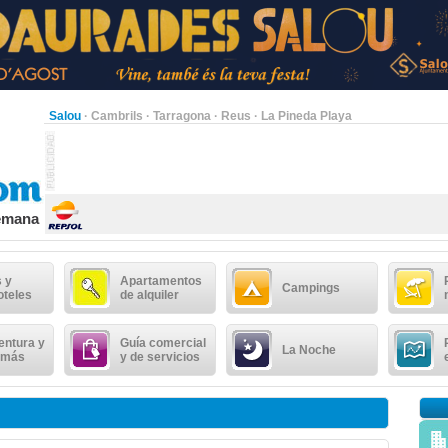
Salou
·
Cambrils
·
Tarragona
·
Reus
·
La Pineda Playa
semana
 y
Apartamentos
Campings
oteles
de alquiler
entura y
Guía comercial
La Noche
 más
y de servicios