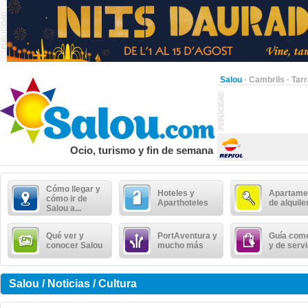
Salou
·
Cambrils
·
Tar
Ocio, turismo y fin de semana
Cómo llegar y
Hoteles y
Apartame
cómo ir de
Aparthoteles
de alquile
Salou a...
Qué ver y
PortAventura y
Guía come
conocer Salou
mucho más
y de serv
Salou / Noticias / Cultura