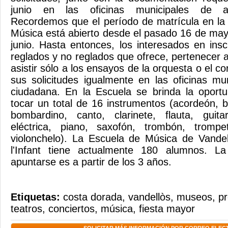
junio en las oficinas municipales de a
Recordemos que el período de matrícula en la
Música está abierto desde el pasado 16 de mayo
junio. Hasta entonces, los interesados ​​en insc
reglados y no reglados que ofrece, pertenecer 
asistir sólo a los ensayos de la orquesta o el c
sus solicitudes igualmente en las oficinas mu
ciudadana. En la Escuela se brinda la oport
tocar un total de 16 instrumentos (acordeón, ba
bombardino, canto, clarinete, flauta, guitar
eléctrica, piano, saxofón, trombón, trompe
violonchelo). La Escuela de Música de Vandel
l'Infant tiene actualmente 180 alumnos. 
apuntarse es a partir de los 3 años.
Etiquetas:
costa dorada
,
vandellòs
,
museos
,
pr
teatros
,
conciertos
,
música
,
fiesta mayor