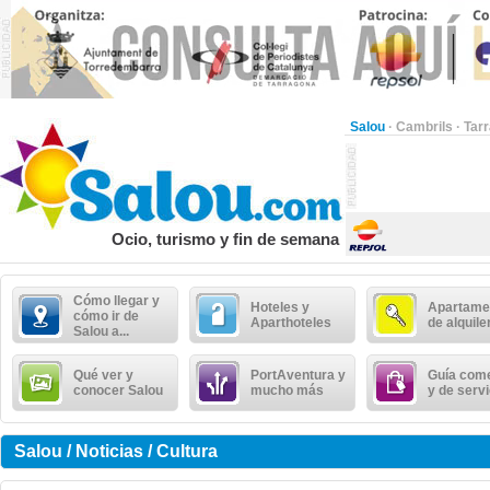
Salou
·
Cambrils
·
Tar
Ocio, turismo y fin de semana
Cómo llegar y
Hoteles y
Apartame
cómo ir de
Aparthoteles
de alquile
Salou a...
Qué ver y
PortAventura y
Guía come
conocer Salou
mucho más
y de serv
Salou / Noticias / Cultura