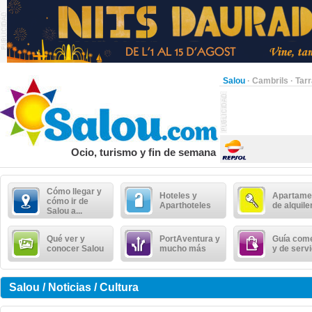
Salou
·
Cambrils
·
Tar
Ocio, turismo y fin de semana
Cómo llegar y
Hoteles y
Apartame
cómo ir de
Aparthoteles
de alquile
Salou a...
Qué ver y
PortAventura y
Guía come
conocer Salou
mucho más
y de serv
Salou / Noticias / Cultura