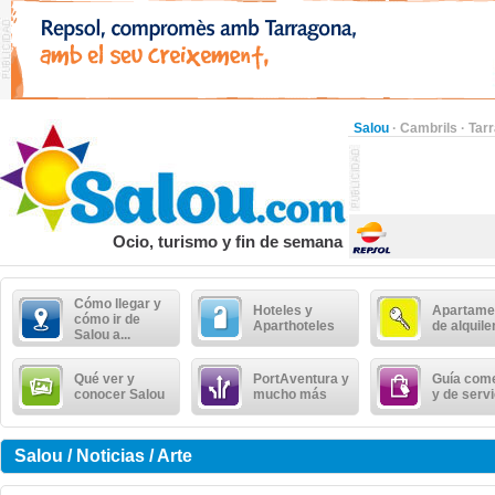
Salou
·
Cambrils
·
Tar
Ocio, turismo y fin de semana
Cómo llegar y
Hoteles y
Apartame
cómo ir de
Aparthoteles
de alquile
Salou a...
Qué ver y
PortAventura y
Guía come
conocer Salou
mucho más
y de serv
Salou / Noticias / Arte