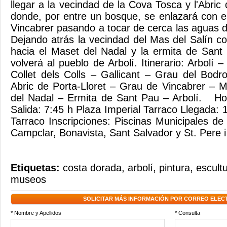
llegar a la vecindad de la Cova Tosca y l'Abric
donde, por entre un bosque, se enlazará con e
Vincabrer pasando a tocar de cerca las aguas d
Dejando atrás la vecindad del Mas del Salín co
hacia el Maset del Nadal y la ermita de San
volverá al pueblo de Arbolí. Itinerario: Arbol
Collet dels Colls – Gallicant – Grau del Bod
Abric de Porta-Lloret – Grau de Vincabrer – 
del Nadal – Ermita de Sant Pau – Arbolí. Hor
Salida: 7:45 h Plaza Imperial Tarraco Llegada: 
Tarraco Inscripciones: Piscinas Municipales de 
Campclar, Bonavista, Sant Salvador y St. Pere i
Etiquetas:
costa dorada
,
arbolí
,
pintura
,
escult
museos
SOLICITAR MÁS INFORMACIÓN POR CORREO ELEC
* Nombre y Apellidos
* Consulta