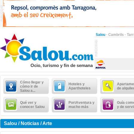
Salou
·
Cambrils
·
Tar
Ocio, turismo y fin de semana
Cómo llegar y
Hoteles y
Apartame
cómo ir de
Aparthoteles
de alquile
Salou a...
Qué ver y
PortAventura y
Guía come
conocer Salou
mucho más
y de serv
Salou / Noticias / Arte