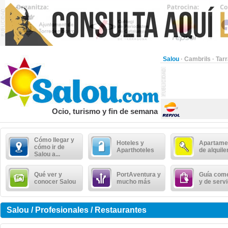
Salou
·
Cambrils
·
Tar
Ocio, turismo y fin de semana
Cómo llegar y
Hoteles y
Apartame
cómo ir de
Aparthoteles
de alquile
Salou a...
Qué ver y
PortAventura y
Guía come
conocer Salou
mucho más
y de serv
Salou / Profesionales / Restaurantes