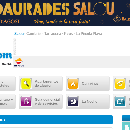
Salou
·
Cambrils
·
Tarragona
·
Reus
·
La Pineda Playa
semana
 y
Apartamentos
Campings
oteles
de alquiler
entura y
Guía comercial
La Noche
 más
y de servicios
tes