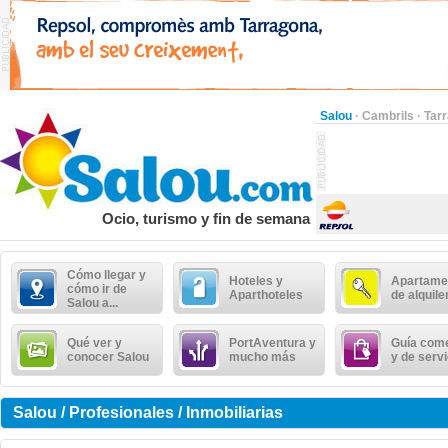
Salou
·
Cambrils
·
Tar
Ocio, turismo y fin de semana
Cómo llegar y
Hoteles y
Apartame
cómo ir de
Aparthoteles
de alquile
Salou a...
Qué ver y
PortAventura y
Guía come
conocer Salou
mucho más
y de serv
Salou / Profesionales / Inmobiliarias