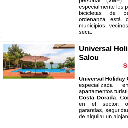
personal (VMP) 
especialmente los pa
bicicletas de p
ordenanza está 
municipios vecino
seca.
Universal Hol
Salou
S
Universal Holiday 
especializada 
apartamentos turísti
Costa Dorada
. Co
en el sector, o
garantías, segurida
de alquilar un aloja