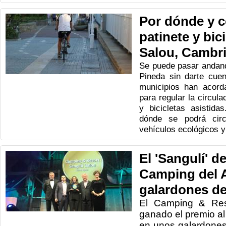
Por dónde y c
patinete y bici
Salou, Cambri
Se puede pasar andand
Pineda sin darte cuen
municipios han acord
para regular la circula
y bicicletas asistida
dónde se podrá cir
vehículos ecológicos y
El 'Sangulí' d
Camping del A
galardones d
El Camping & Res
ganado el premio a
en unos galardone