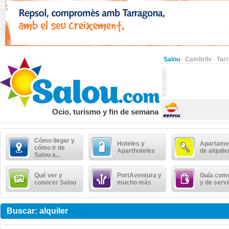
Salou
·
Cambrils
·
Tar
Ocio, turismo y fin de semana
Cómo llegar y
Hoteles y
Apartame
cómo ir de
Aparthoteles
de alquile
Salou a...
Qué ver y
PortAventura y
Guía come
conocer Salou
mucho más
y de serv
Buscar: alquiler