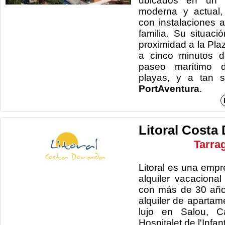
ubicados en un ed
moderna y actual,
con instalaciones 
familia. Su situac
proximidad a la Pl
a cinco minutos d
paseo marítimo d
playas, y a tan s
PortAventura
.
Litoral Costa
Tarra
Litoral es una empr
alquiler vacaciona
con más de 30 año
alquiler de apartam
lujo en Salou, Ca
Hospitalet de l'Infan